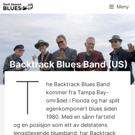
Hopp
Meny
til
innhold
Backtrack Blues Band (US)
T
he Backtrack Blues Band
kommer fra Tampa Bay-
området i Florida og har spilt
egenkomponert blues siden
1980. Med en sånn fartstid
og en posisjon som ett av delstatens
lengstlevende bluesband, har Backtrack