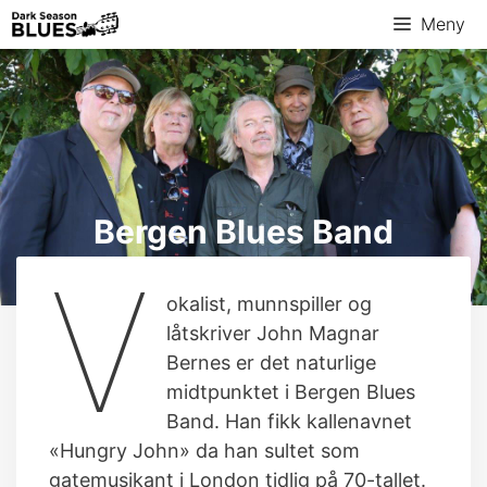
Hopp
Meny
til
innhold
Bergen Blues Band
V
okalist, munnspiller og
låtskriver John Magnar
Bernes er det naturlige
midtpunktet i Bergen Blues
Band. Han fikk kallenavnet
«Hungry John» da han sultet som
gatemusikant i London tidlig på 70-tallet.