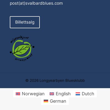
post(at)svalbardblues.com
Billettsalg
© 2026 Longyearbyen Bluesklubb
Norwegian
English
Dutch
German