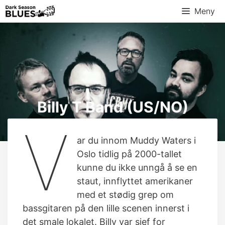
Hopp
Meny
til
innhold
Billy T Band (US/NO)
V
ar du innom Muddy Waters i
Oslo tidlig på 2000-tallet
kunne du ikke unngå å se en
staut, innflyttet amerikaner
med et stødig grep om
bassgitaren på den lille scenen innerst i
det smale lokalet. Billy var sjef for