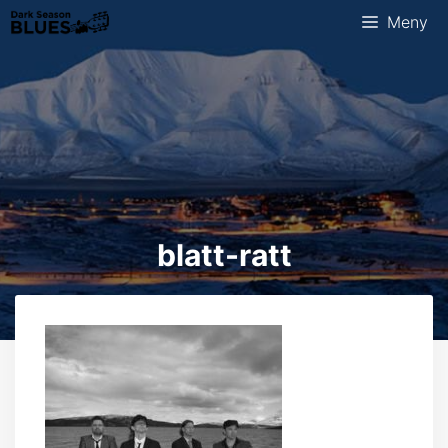
Hopp
Meny
til
innhold
blatt-ratt