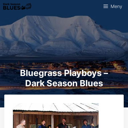
Hopp
Meny
til
innhold
Bluegrass Playboys –
Dark Season Blues