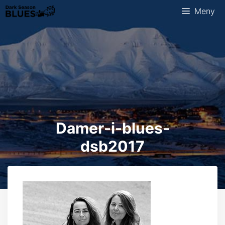
Hopp
Meny
til
innhold
Damer-i-blues-
dsb2017