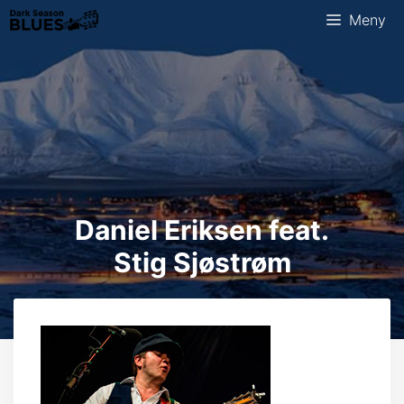
Hopp
Meny
til
innhold
Daniel Eriksen feat.
Stig Sjøstrøm