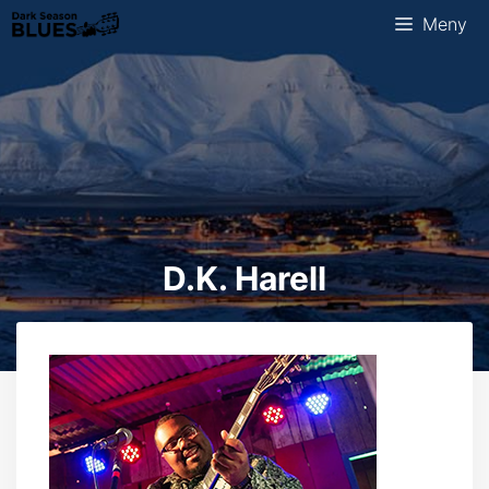
Hopp
Meny
til
innhold
D.K. Harell