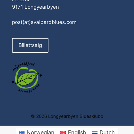
9171 Longyearbyen
post(at)svalbardblues.com
Billettsalg
© 2026 Longyearbyen Bluesklubb
Norwegian
English
Dutch