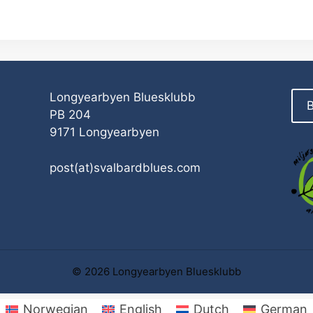
Longyearbyen Bluesklubb
B
PB 204
9171 Longyearbyen
post(at)svalbardblues.com
© 2026 Longyearbyen Bluesklubb
Norwegian
English
Dutch
German