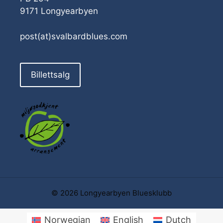
9171 Longyearbyen
post(at)svalbardblues.com
Billettsalg
© 2026 Longyearbyen Bluesklubb
Norwegian
English
Dutch