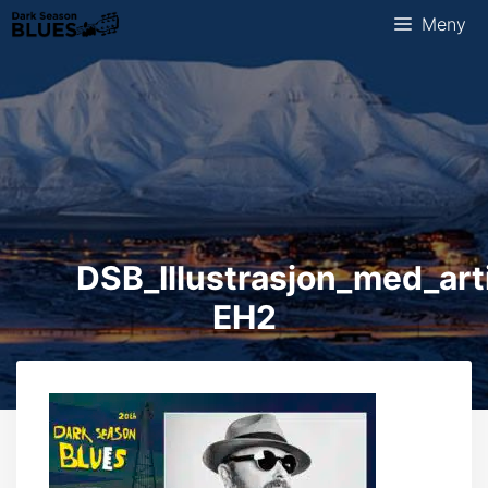
Hopp
Meny
til
innhold
DSB_Illustrasjon_med_art
EH2