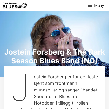
Hopp
Meny
til
innhold
Jostein Forsberg & The Dark
Season Blues Band (NO)
J
ostein Forsberg er for de fleste
kjent som frontmann,
munnspiller og sanger i bandet
Spoonful of Blues fra
Notodden i tillegg til rollen