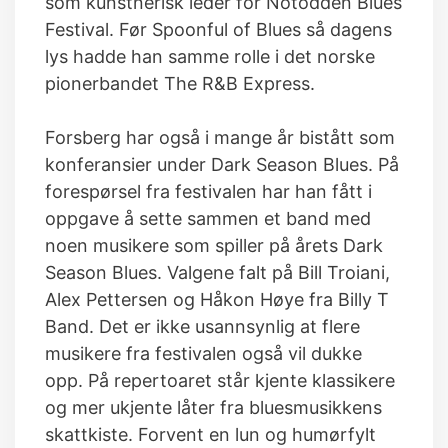
som kunstnerisk leder for Notodden Blues
Festival. Før Spoonful of Blues så dagens
lys hadde han samme rolle i det norske
pionerbandet The R&B Express.
Forsberg har også i mange år bistått som
konferansier under Dark Season Blues. På
forespørsel fra festivalen har han fått i
oppgave å sette sammen et band med
noen musikere som spiller på årets Dark
Season Blues. Valgene falt på Bill Troiani,
Alex Pettersen og Håkon Høye fra Billy T
Band. Det er ikke usannsynlig at flere
musikere fra festivalen også vil dukke
opp. På repertoaret står kjente klassikere
og mer ukjente låter fra bluesmusikkens
skattkiste. Forvent en lun og humørfylt