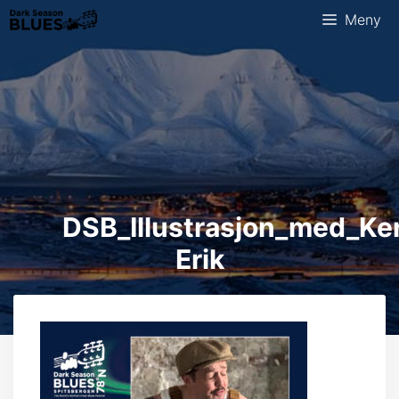
Hopp
Meny
til
innhold
DSB_Illustrasjon_med_Ke
Erik