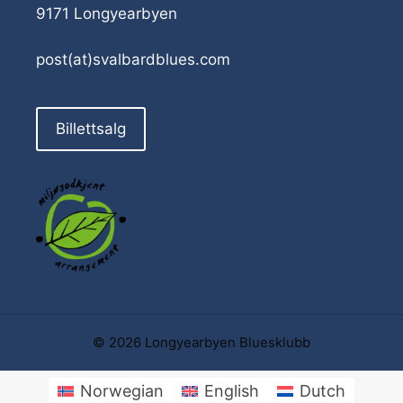
9171 Longyearbyen
post(at)svalbardblues.com
Billettsalg
© 2026 Longyearbyen Bluesklubb
Norwegian
English
Dutch