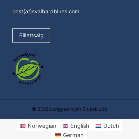
post(at)svalbardblues.com
Billettsalg
© 2026 Longyearbyen Bluesklubb
Norwegian
English
Dutch
German