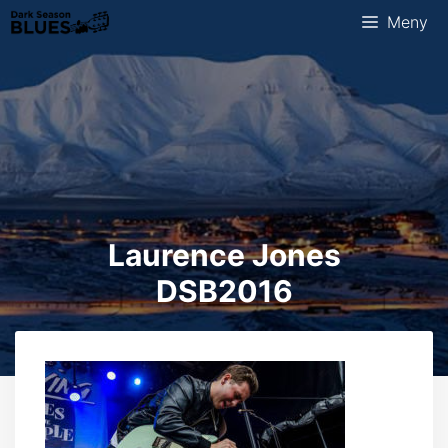
Hopp
Meny
til
innhold
Laurence Jones
DSB2016