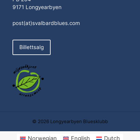
9171 Longyearbyen
post(at)svalbardblues.com
Billettsalg
© 2026 Longyearbyen Bluesklubb
Norwegian
English
Dutch