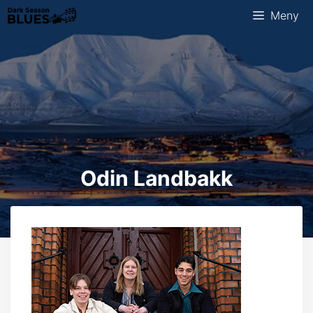
Hopp
Meny
til
innhold
Odin Landbakk