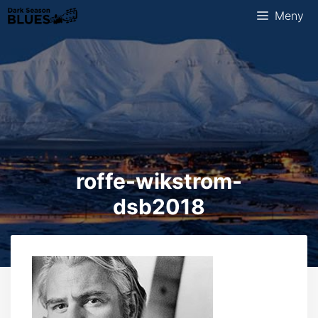
Hopp
Meny
til
innhold
roffe-wikstrom-
dsb2018