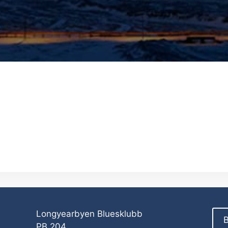
Longyearbyen Bluesklubb
B
PB 204