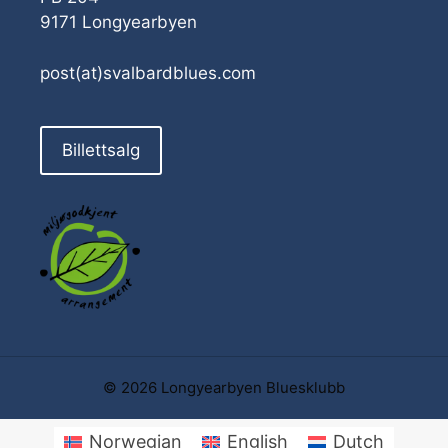
9171 Longyearbyen
post(at)svalbardblues.com
Billettsalg
© 2026 Longyearbyen Bluesklubb
Norwegian
English
Dutch