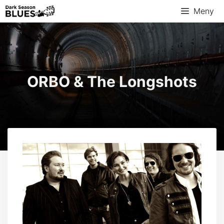
Hopp
Meny
til
innhold
ORBO & The Longshots