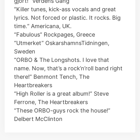
gjort!” Verdens Gang
“Killer tunes, kick-ass vocals and great
lyrics. Not forced or plastic. It rocks. Big
time.“ Americana, UK.
“Fabulous” Rockpages, Greece
“Utmerket” OskarshamnsTidningen,
Sweden
“ORBO & The Longshots. I love that
name. Now, that’s a rock’n’roll band right
there!” Benmont Tench, The
Heartbreakers
“High Roller is a great album!” Steve
Ferrone, The Heartbreakers
“These ORBO-guys rock the house!”
Delbert McClinton