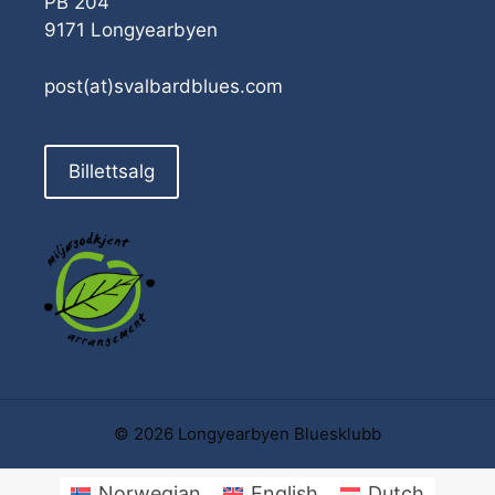
PB 204
9171 Longyearbyen
post(at)svalbardblues.com
Billettsalg
© 2026 Longyearbyen Bluesklubb
Norwegian
English
Dutch