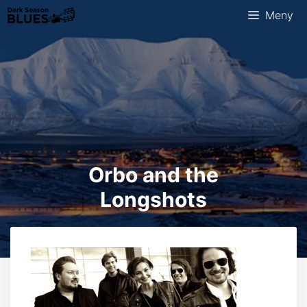
Hopp
Meny
til
innhold
Orbo and the
Longshots