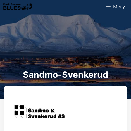
Hopp
Meny
til
innhold
Sandmo-Svenkerud