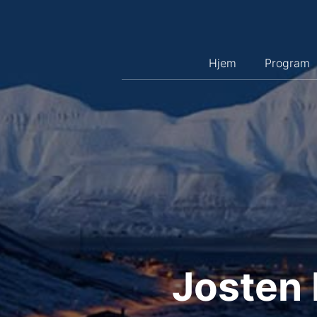
Hopp
til
innhold
Hjem
Program
Josten 