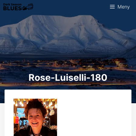
Hopp
Meny
til
innhold
Rose-Luiselli-180