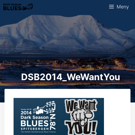
Hopp
Meny
til
innhold
DSB2014_WeWantYou