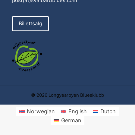
post(at)svalbardblues.com
Billettsalg
© 2026 Longyearbyen Bluesklubb
Norwegian
English
Dutch
German