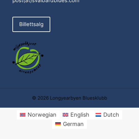
post(at)svalbardblues.com
Billettsalg
© 2026 Longyearbyen Bluesklubb
Norwegian
English
Dutch
German