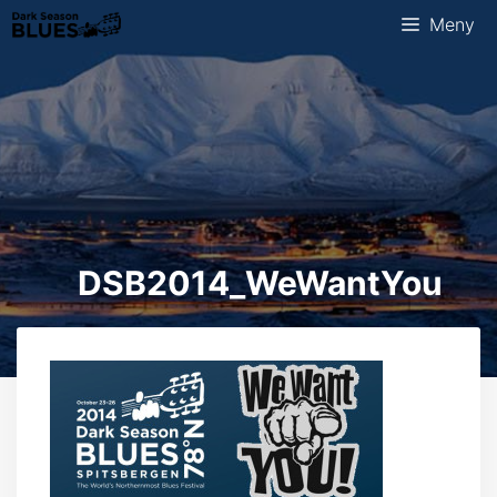
Hopp
Meny
til
innhold
DSB2014_WeWantYou