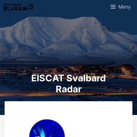
Hopp
Meny
til
innhold
EISCAT Svalbard
Radar