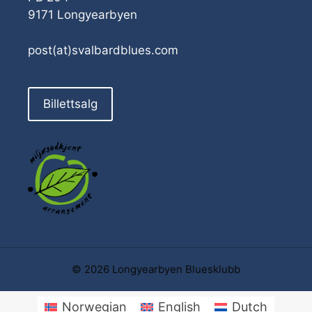
9171 Longyearbyen
post(at)svalbardblues.com
Billettsalg
© 2026 Longyearbyen Bluesklubb
Norwegian
English
Dutch