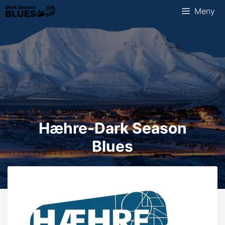
Hopp
Meny
til
innhold
Hæhre-Dark Season
Blues