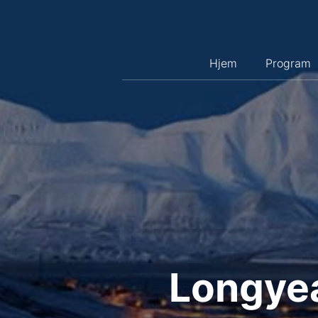
Hopp
til
innhold
Hjem
Program
Longyea