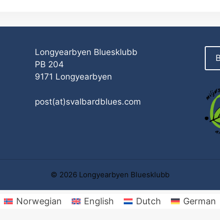
Longyearbyen Bluesklubb
B
PB 204
9171 Longyearbyen
post(at)svalbardblues.com
© 2026 Longyearbyen Bluesklubb
Norwegian
English
Dutch
German