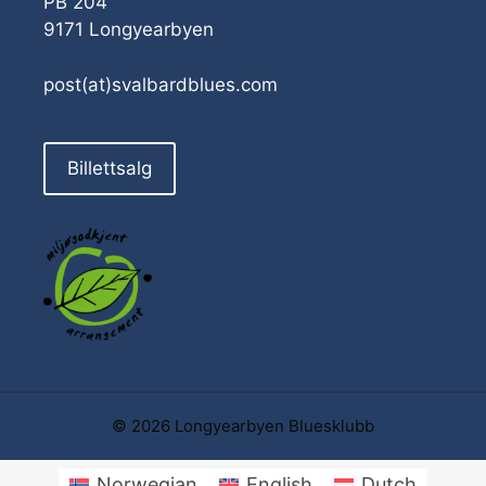
PB 204
9171 Longyearbyen
post(at)svalbardblues.com
Billettsalg
© 2026 Longyearbyen Bluesklubb
Norwegian
English
Dutch