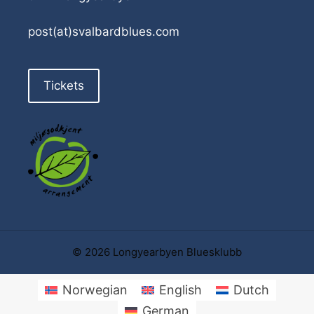
post(at)svalbardblues.com
Tickets
© 2026 Longyearbyen Bluesklubb
Norwegian
English
Dutch
German