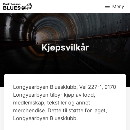
Hopp
Meny
til
innhold
Kjøpsvilkår
Longyearbyen Bluesklubb, Vei 227-1, 9170
Longyearbyen tilbyr kjøp av lodd,
medlemskap, tekstiler og annet
merchendise. Dette til støtte for laget,
Longyearbyen Bluesklubb.