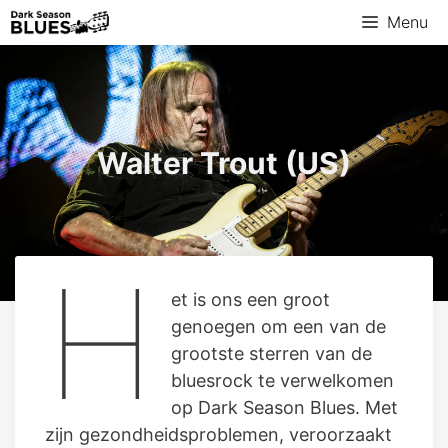
Ga
Menu
naar
de
inhoud
Walter Trout (US)
H
et is ons een groot
genoegen om een van de
grootste sterren van de
bluesrock te verwelkomen
op Dark Season Blues. Met
zijn gezondheidsproblemen, veroorzaakt