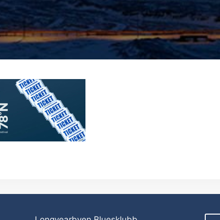
Longyearbyen Bluesklubb