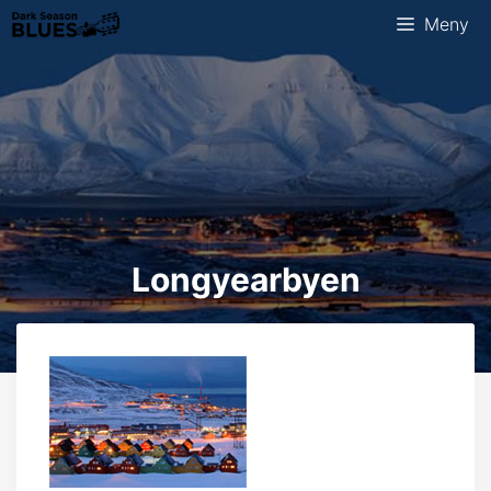
Hopp
Meny
til
innhold
Longyearbyen