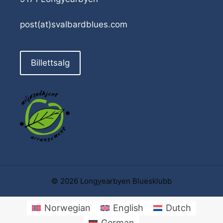
post(at)svalbardblues.com
Billettsalg
© 2026 Longyearbyen Bluesklubb
Norwegian
English
Dutch
German