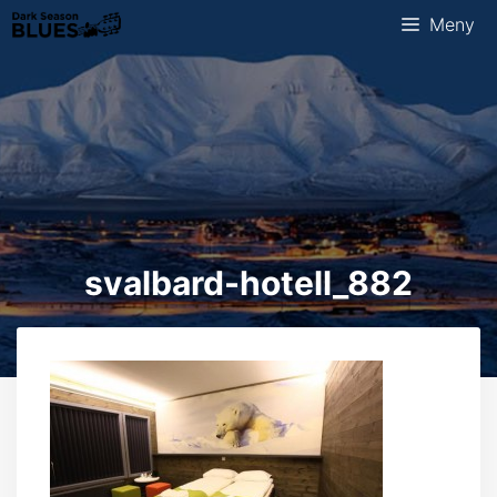
Hopp
Meny
til
innhold
svalbard-hotell_882