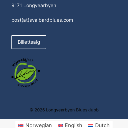
9171 Longyearbyen
post(at)svalbardblues.com
Billettsalg
© 2026 Longyearbyen Bluesklubb
Norwegian
English
Dutch