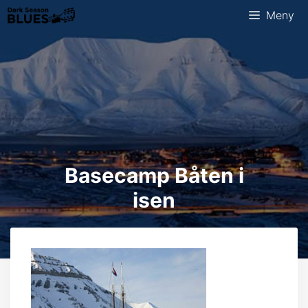
Hopp
Meny
til
innhold
Basecamp Båten i
isen