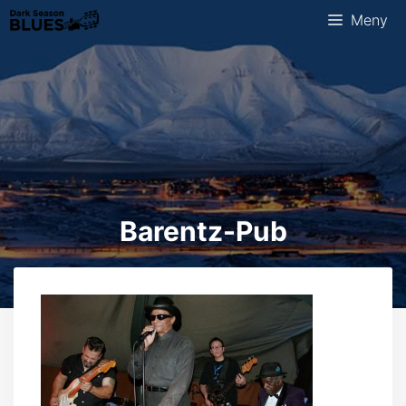
Hopp
Meny
til
innhold
Barentz-Pub