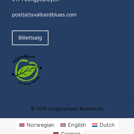
post(at)svalbardblues.com
Billettsalg
© 2026 Longyearbyen Bluesklubb
Norwegian
English
Dutch
German