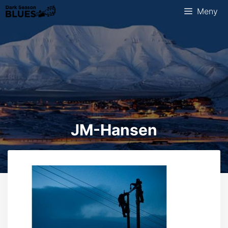
Hopp
Meny
til
innhold
JM-Hansen