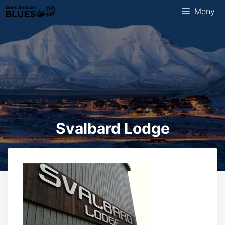
Hopp
Meny
til
innhold
Svalbard Lodge