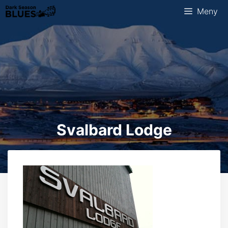
Hopp
Meny
til
innhold
Svalbard Lodge