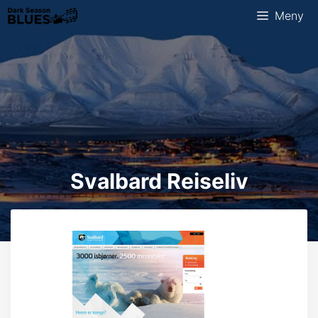
Hopp
Meny
til
innhold
Svalbard Reiseliv