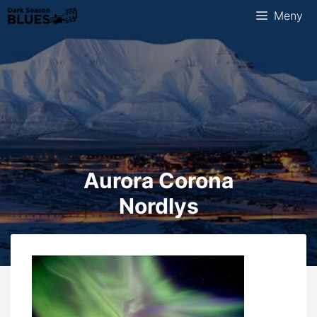
Hopp
Meny
til
innhold
Aurora Corona
Nordlys