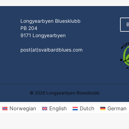
Longyearbyen Bluesklubb
B
PB 204
9171 Longyearbyen
post(at)svalbardblues.com
© 2026 Longyearbyen Bluesklubb
Norwegian
English
Dutch
German