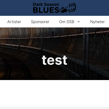
Artister
Sponsorer
Om DSB
Nyheter
test