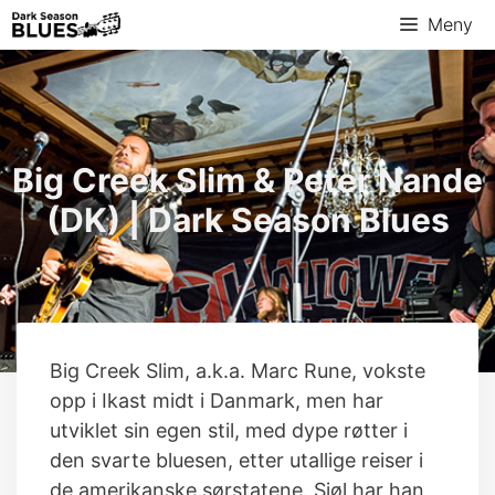
Hopp
Meny
til
innhold
Big Creek Slim & Peter Nande
(DK) | Dark Season Blues
Big Creek Slim, a.k.a. Marc Rune, vokste
opp i Ikast midt i Danmark, men har
utviklet sin egen stil, med dype røtter i
den svarte bluesen, etter utallige reiser i
de amerikanske sørstatene. Sjøl har han