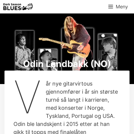
Hopp
Meny
til
innhold
Odin Landbakk (NO)
V
år nye gitarvirtous
gjennomfører i år sin største
turné så langt i karrieren,
med konserter i Norge,
Tyskland, Portugal og USA.
Odin ble landskjent i 2015 etter at han
gikk til topps med finalelåten