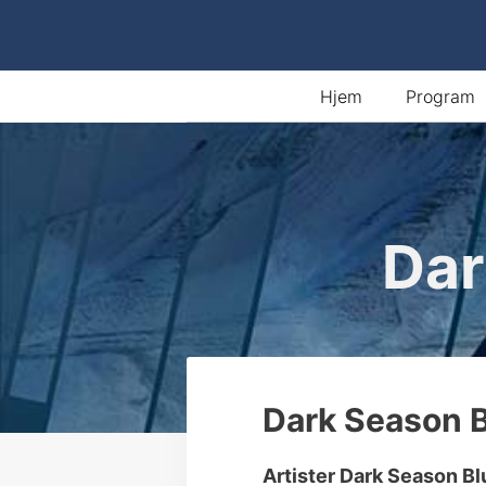
Hopp
til
innhold
Hjem
Program
Dar
Dark Season 
Artister Dark Season B