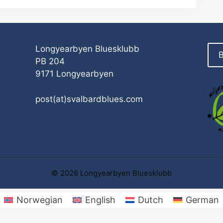
Longyearbyen Bluesklubb
B
PB 204
9171 Longyearbyen
post(at)svalbardblues.com
© 2026 Longyearbyen Bluesklubb
Norwegian
English
Dutch
German