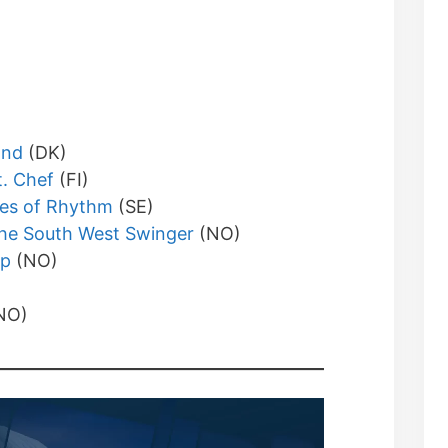
and
(DK)
t. Chef
(FI)
es of Rhythm
(SE)
 the South West Swinger
(NO)
up
(NO)
NO)