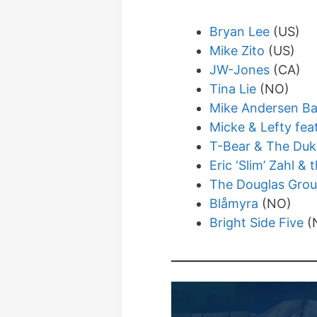
Bryan Lee
(US)
Mike Zito
(US)
JW-Jones
(CA)
Tina Lie
(NO)
Mike Andersen B
Micke & Lefty fea
T-Bear & The Duk
Eric ‘Slim’ Zahl &
The Douglas Gro
Blåmyra
(NO)
Bright Side Five
(