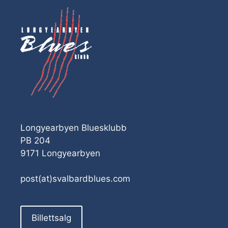
Longyearbyen Bluesklubb
PB 204
9171 Longyearbyen
post(at)svalbardblues.com
Billettsalg