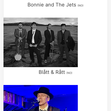
Bonnie and The Jets
(NO)
Blått & Rått
(NO)