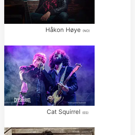
Håkon Høye
(NO)
Cat Squirrel
(ES)