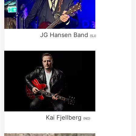
JG Hansen Band
(SJ)
Kai Fjellberg
(NO)