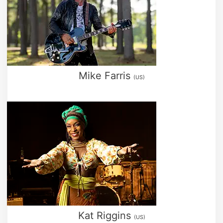
Mike Farris
(US)
Kat Riggins
(US)