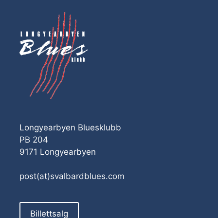
Longyearbyen Bluesklubb
PB 204
9171 Longyearbyen
post(at)svalbardblues.com
Billettsalg