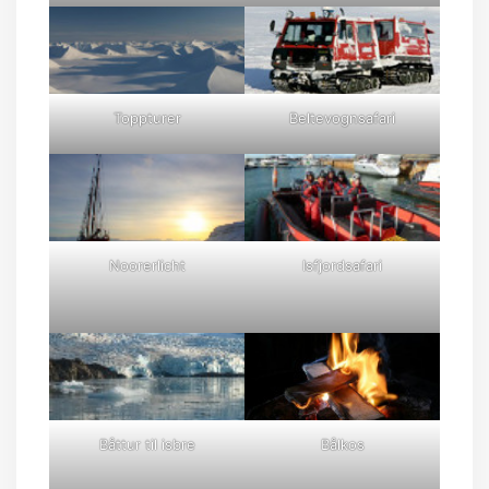
Toppturer
Beltevognsafari
Noorerlicht
Isfjordsafari
Båttur til isbre
Bålkos