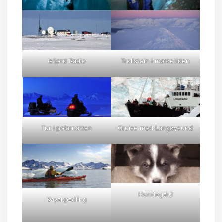
Isfjord Radio
Trollstein i mørketiden
Tur i polarnatten
Cruise med Langøysund
Hundegård
Kayakpadling