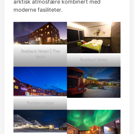
arktisk atmosfære kombinert med
moderne fasiliteter.
Svalbard Hotell | The
Vault
Svalbard Hotel
Funken Lodge