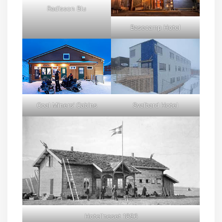
Radisson Blu
Basecamp Hotel
Coal Miners’ Cabins
Svalbard Hotel
Hotellneset 1896