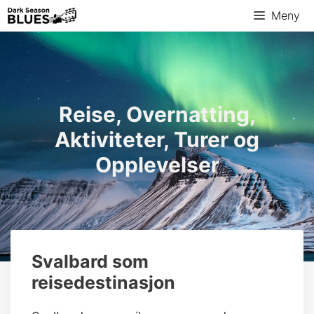
Hopp
Meny
til
innhold
Reise, Overnatting,
Aktiviteter, Turer og
Opplevelser
Svalbard som
reisedestinasjon